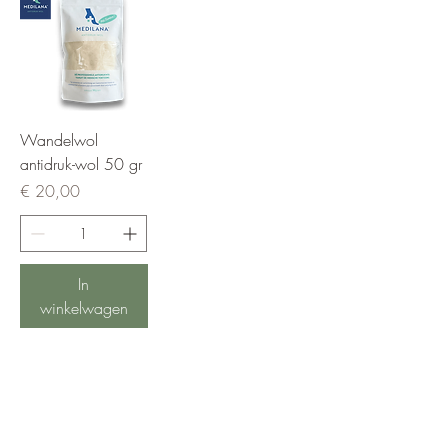
Wandelwol
antidruk-wol 50 gr
Prijs
€ 20,00
In
winkelwagen