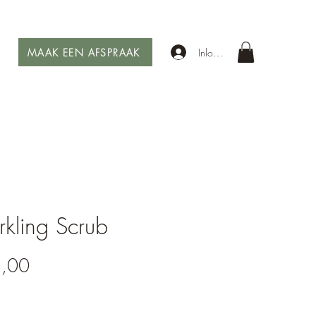
MAAK EEN AFSPRAAK
Inloggen
rkling Scrub
Prijs
5,00
*